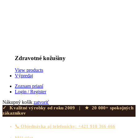
Zdravotné kožušiny
View products
Výpredaj
Zoznam prianí
Login / Register
Nákupný košík
zatvoriť
✓
Kvalitné výrobky od roku 2009
|
★
20 000+ spokojných
zákazníkov
📞 Objednávka aj telefonicky: +421 910 366 466
Môj účet