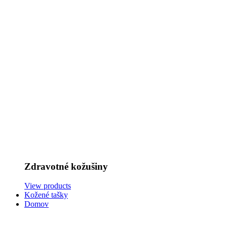
Zdravotné kožušiny
View products
Kožené tašky
Domov