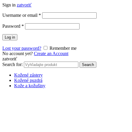
Sign in
zatvoriť
Username or email
*
Password
*
Log in
Lost your password?
Remember me
No account yet?
Create an Account
zatvoriť
Search for:
Search
Kožené zástery
Kožené puzdrá
Kože a kožušiny