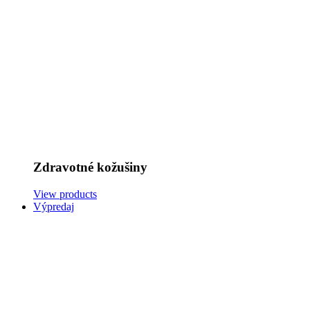
Zdravotné kožušiny
View products
Výpredaj