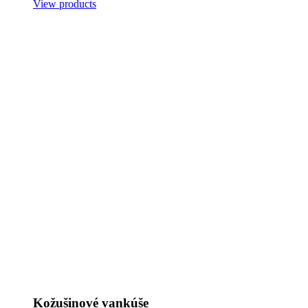
View products
Kožušinové vankúše