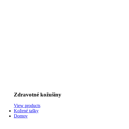
Zdravotné kožušiny
View products
Kožené tašky
Domov