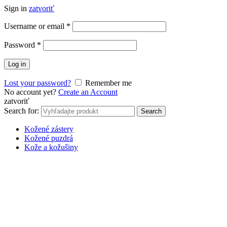
Sign in
zatvoriť
Username or email
*
Password
*
Log in
Lost your password?
Remember me
No account yet?
Create an Account
zatvoriť
Search for:
Search
Kožené zástery
Kožené puzdrá
Kože a kožušiny