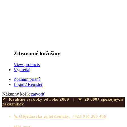
Zdravotné kožušiny
View products
Výpredaj
Zoznam prianí
Login / Register
Nákupný košík
zatvoriť
✓
Kvalitné výrobky od roku 2009
|
★
20 000+ spokojných
zákazníkov
📞 Objednávka aj telefonicky: +421 910 366 466
Môj účet