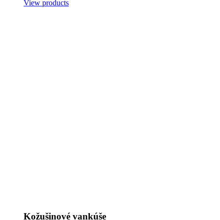
View products
Kožušinové vankúše