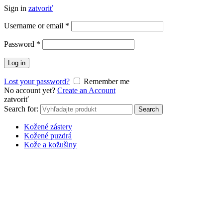
Sign in
zatvoriť
Username or email
*
Password
*
Log in
Lost your password?
Remember me
No account yet?
Create an Account
zatvoriť
Search for:
Search
Kožené zástery
Kožené puzdrá
Kože a kožušiny