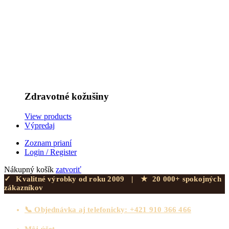
Zdravotné kožušiny
View products
Výpredaj
Zoznam prianí
Login / Register
Nákupný košík
zatvoriť
✓
Kvalitné výrobky od roku 2009
|
★
20 000+ spokojných
zákazníkov
📞 Objednávka aj telefonicky: +421 910 366 466
Môj účet