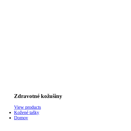
Zdravotné kožušiny
View products
Kožené tašky
Domov