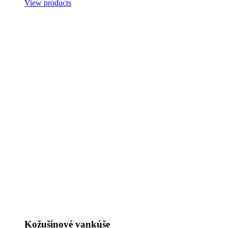
View products
Kožušinové vankúše