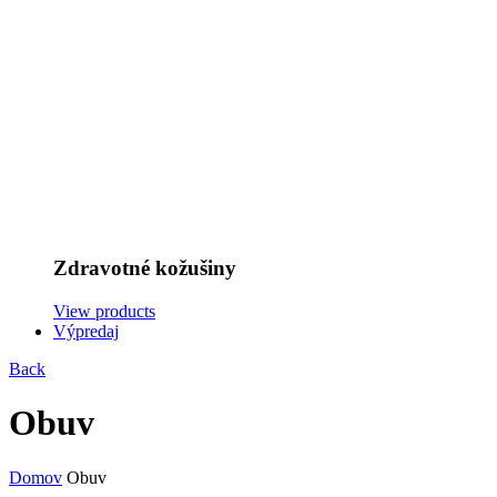
Zdravotné kožušiny
View products
Výpredaj
Back
Obuv
Domov
Obuv