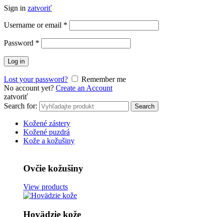
Sign in
zatvoriť
Username or email
*
Password
*
Log in
Lost your password?
Remember me
No account yet?
Create an Account
zatvoriť
Search for:
Search
Kožené zástery
Kožené puzdrá
Kože a kožušiny
Ovčie kožušiny
View products
Hovädzie kože