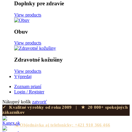
Doplnky pre zdravie
View products
Obuv
View products
Zdravotné kožušiny
View products
Výpredaj
Zoznam prianí
Login / Register
Nákupný košík
zatvoriť
✓
Kvalitné výrobky od roku 2009
|
★
20 000+ spokojných
zákazníkov
📞 Objednávka aj telefonicky: +421 910 366 466