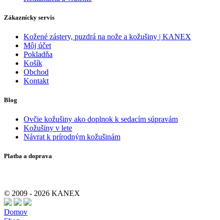
Veľkoobchod
Zákazkové šitie kožušín
Reklamácia a vrátenie
Zákaznícky servis
Kožené zástery, puzdrá na nože a kožušiny | KANEX
Môj účet
Pokladňa
Košík
Obchod
Kontakt
Blog
Ovčie kožušiny ako doplnok k sedacím súpravám
Kožušiny v lete
Návrat k prírodným kožušinám
Platba a doprava
© 2009 - 2026 KANEX