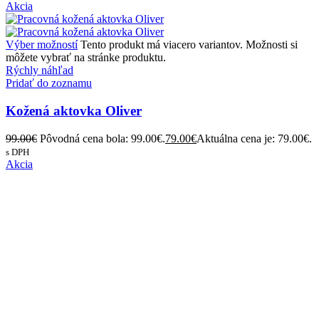
89.00
€
Pôvodná cena bola: 89.00€.
79.00
€
Aktuálna cena je: 79.00€.
s DPH
Akcia
Výber možností
Tento produkt má viacero variantov. Možnosti si
môžete vybrať na stránke produktu.
Rýchly náhľad
Pridať do zoznamu
Kožená aktovka Oliver
99.00
€
Pôvodná cena bola: 99.00€.
79.00
€
Aktuálna cena je: 79.00€.
s DPH
Akcia