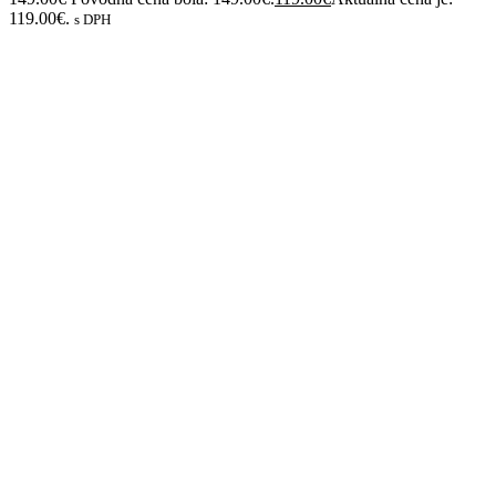
Kožená cestovka – Chicago
149.00
€
Pôvodná cena bola: 149.00€.
119.00
€
Aktuálna cena je:
119.00€.
s DPH