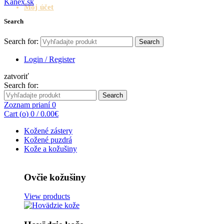
Môj účet
Search
Search for:
Search
Login / Register
zatvoriť
Search for:
Search
Zoznam prianí
0
Cart (
o
)
0
/
0.00
€
Kožené zástery
Kožené puzdrá
Kože a kožušiny
Ovčie kožušiny
View products