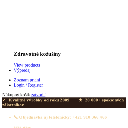
Zdravotné kožušiny
View products
Výpredaj
Zoznam prianí
Login / Register
Nákupný košík
zatvoriť
✓
Kvalitné výrobky od roku 2009
|
★
20 000+ spokojných
zákazníkov
📞 Objednávka aj telefonicky: +421 910 366 466
Môj účet