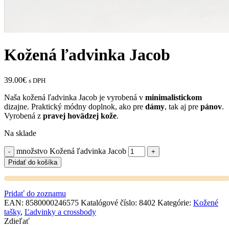
Kožená ľadvinka Jacob
39.00
€
s DPH
Naša kožená ľadvinka Jacob je vyrobená v
minimalistickom
dizajne. Praktický módny doplnok, ako pre
dámy
, tak aj pre
pánov
.
Vyrobená z
pravej hovädzej kože
.
Na sklade
množstvo Kožená ľadvinka Jacob
Pridať do košíka
Pridať do zoznamu
EAN:
8580000246575
Katalógové číslo:
8402
Kategórie:
Kožené
tašky
,
Ľadvinky a crossbody
Zdieľať