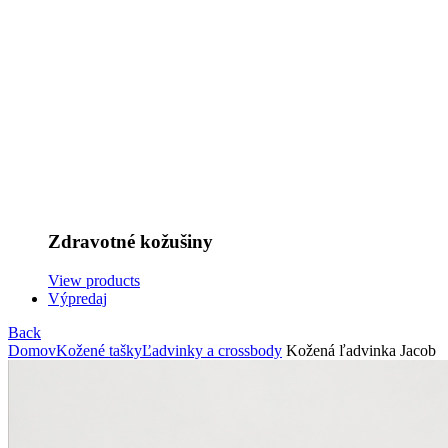
Zdravotné kožušiny
View products
Výpredaj
Back
Domov
Kožené tašky
Ľadvinky a crossbody
Kožená ľadvinka Jacob