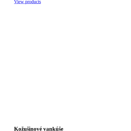
View products
Kožušinové vankúše