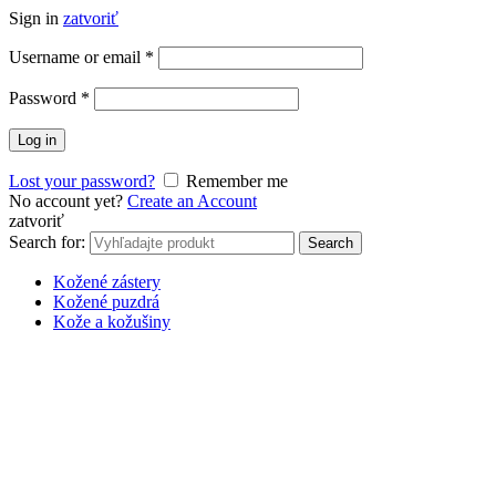
Sign in
zatvoriť
Username or email
*
Password
*
Log in
Lost your password?
Remember me
No account yet?
Create an Account
zatvoriť
Search for:
Search
Kožené zástery
Kožené puzdrá
Kože a kožušiny