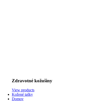
Zdravotné kožušiny
View products
Kožené tašky
Domov