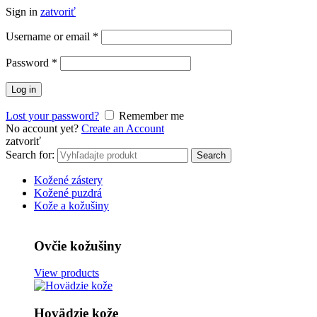
Sign in
zatvoriť
Username or email
*
Password
*
Log in
Lost your password?
Remember me
No account yet?
Create an Account
zatvoriť
Search for:
Search
Kožené zástery
Kožené puzdrá
Kože a kožušiny
Ovčie kožušiny
View products
Hovädzie kože