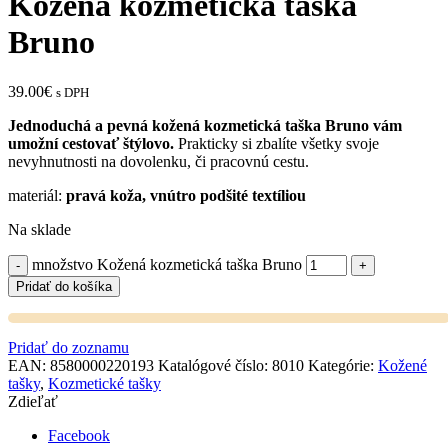
Kožená kozmetická taška
Bruno
39.00
€
s DPH
Jednoduchá a pevná kožená kozmetická taška Bruno vám
umožní cestovať štýlovo.
Prakticky si zbalíte všetky svoje
nevyhnutnosti na dovolenku, či pracovnú cestu.
materiál:
pravá koža, vnútro podšité textíliou
Na sklade
množstvo Kožená kozmetická taška Bruno
Pridať do košíka
Pridať do zoznamu
EAN:
8580000220193
Katalógové číslo:
8010
Kategórie:
Kožené
tašky
,
Kozmetické tašky
Zdieľať
Facebook