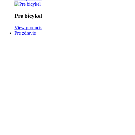
Pre bicykel
View products
Pre zdravie