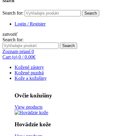
Search
Search for:
Search
Login / Register
zatvoriť
Search for:
Search
Zoznam prianí
0
Cart (
o
)
0
/
0.00
€
Kožené zástery
Kožené puzdrá
Kože a kožušiny
Ovčie kožušiny
View products
Hovädzie kože