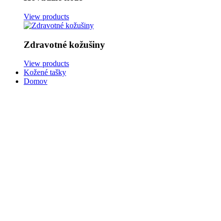
View products
Zdravotné kožušiny
View products
Kožené tašky
Domov