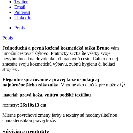
Twitter
Email
Pinterest
LinkedIn
Popis
Popis
Jednoduchá a pevná kožená kozmetická taška Bruno
vám
umožní cestovať štýlovo. Prakticky si zbalíte všetky svoje
nevyhnutnosti na dovolenku, či pracovnú cestu. Ľahko do nej
zmestíte svoju kozmetickú výbavu, zubnú hygienu či holiaci
strojček .
Elegantné spracovanie z pravej kože uspokojí aj
najnáročnejšieho zákazníka.
Vhodné ako darček pre mužov 🙂
materiál:
pravá koža, vnútro podšité textíliou
rozmery:
26x10x13 cm
Mierne povrchové zmeny farby a textúry sú neodmysliteľnou
charakteristikou pravej kože.
Súvisiace produkty