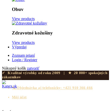
Obuv
View products
Zdravotné kožušiny
View products
Výpredaj
Zoznam prianí
Login / Register
Nákupný košík
zatvoriť
✓
Kvalitné výrobky od roku 2009
|
★
20 000+ spokojných
zákazníkov
📞 Objednávka aj telefonicky: +421 910 366 466
Môj účet