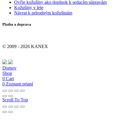
Ovčie kožušiny ako doplnok k sedacím súpravám
Kožušiny v lete
Návrat k prírodným kožušinám
Platba a doprava
© 2009 - 2026 KANEX
Domov
Shop
0
Cart
0
Zoznam prianí
Scroll To Top