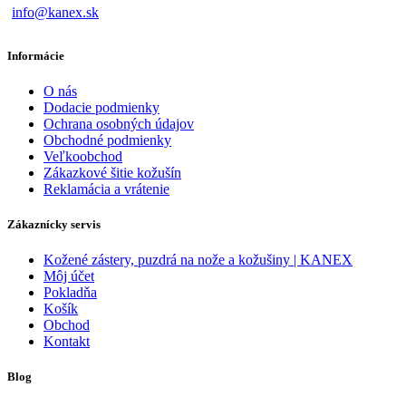
info@kanex.sk
Informácie
O nás
Dodacie podmienky
Ochrana osobných údajov
Obchodné podmienky
Veľkoobchod
Zákazkové šitie kožušín
Reklamácia a vrátenie
Zákaznícky servis
Kožené zástery, puzdrá na nože a kožušiny | KANEX
Môj účet
Pokladňa
Košík
Obchod
Kontakt
Blog