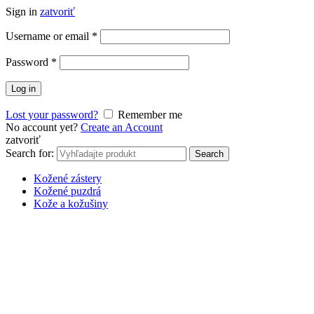
Sign in
zatvoriť
Username or email
*
Password
*
Log in
Lost your password?
Remember me
No account yet?
Create an Account
zatvoriť
Search for:
Search
Kožené zástery
Kožené puzdrá
Kože a kožušiny