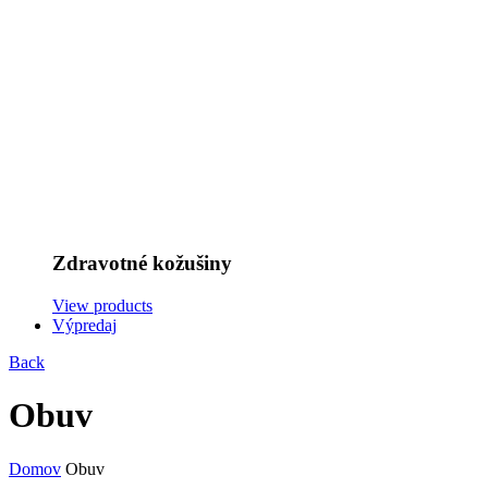
Zdravotné kožušiny
View products
Výpredaj
Back
Obuv
Domov
Obuv