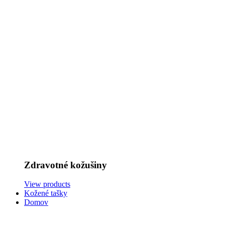
Zdravotné kožušiny
View products
Kožené tašky
Domov