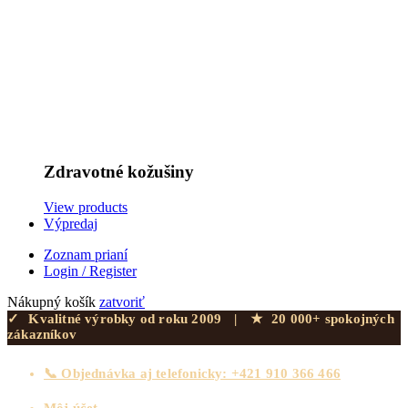
Zdravotné kožušiny
View products
Výpredaj
Zoznam prianí
Login / Register
Nákupný košík
zatvoriť
✓
Kvalitné výrobky od roku 2009
|
★
20 000+ spokojných
zákazníkov
📞 Objednávka aj telefonicky: +421 910 366 466
Môj účet