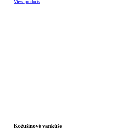
View products
Kožušinové vankúše