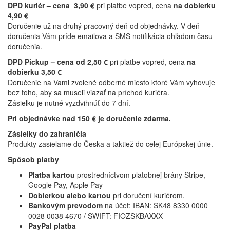
DPD kuriér – cena 3,90 €
pri platbe vopred, cena
na dobierku
4,90 €
Doručenie už na druhý pracovný deň od objednávky. V deň
doručenia Vám príde emailova a SMS notifikácia ohľadom času
doručenia.
DPD Pickup – cena od 2,50 €
pri platbe vopred, cena
na
dobierku 3,50 €
Doručenie na Vami zvolené odberné miesto
ktoré Vám vyhovuje
bez toho, aby sa museli viazať na príchod kuriéra.
Zásielku je nutné vyzdvihnúť do 7 dní.
Pri objednávke nad 150 € je doručenie zdarma.
Zásielky do zahraničia
Produkty zasielame do Česka a taktiež do celej Európskej únie.
Spôsob platby
Platba kartou
prostredníctvom platobnej brány Stripe,
Google Pay, Apple Pay
Dobierkou alebo kartou
pri doručení kuriérom.
Bankovým prevodom
na účet:
IBAN: SK48 8330 0000
0028 0038 4670 / SWIFT: FIOZSKBAXXX
PayPal platba