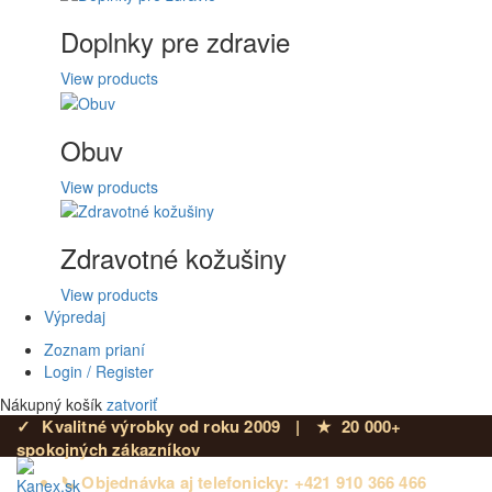
Doplnky pre zdravie
View products
Obuv
View products
Zdravotné kožušiny
View products
Výpredaj
Zoznam prianí
Login / Register
Nákupný košík
zatvoriť
✓
Kvalitné výrobky od roku 2009
|
★
20 000+
spokojných zákazníkov
📞 Objednávka aj telefonicky: +421 910 366 466