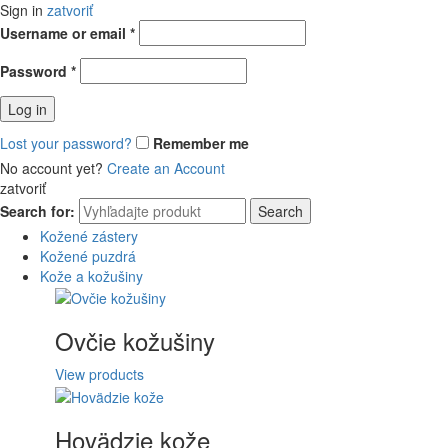
Sign in
zatvoriť
Username or email
*
Password
*
Log in
Lost your password?
Remember me
No account yet?
Create an Account
zatvoriť
Search for:
Search
Kožené zástery
Kožené puzdrá
Kože a kožušiny
Ovčie kožušiny
View products
Hovädzie kože