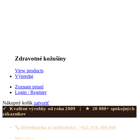
Zdravotné kožušiny
View products
Výpredaj
Zoznam prianí
Login / Register
Nákupný košík
zatvoriť
✓
Kvalitné výrobky od roku 2009
|
★
20 000+ spokojných
zákazníkov
📞 Objednávka aj telefonicky: +421 910 366 466
Môj účet