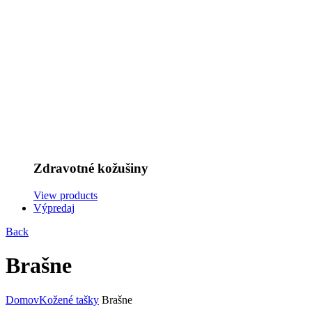
Zdravotné kožušiny
View products
Výpredaj
Back
Brašne
Domov
Kožené tašky
Brašne