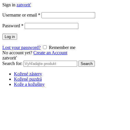
Sign in
zatvoriť
Username or email
*
Password
*
Log in
Lost your password?
Remember me
No account yet?
Create an Account
zatvoriť
Search for:
Search
Kožené zástery
Kožené puzdrá
Kože a kožušiny