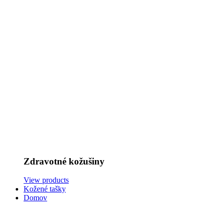
Zdravotné kožušiny
View products
Kožené tašky
Domov