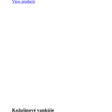
View products
Kožušinové vankúše