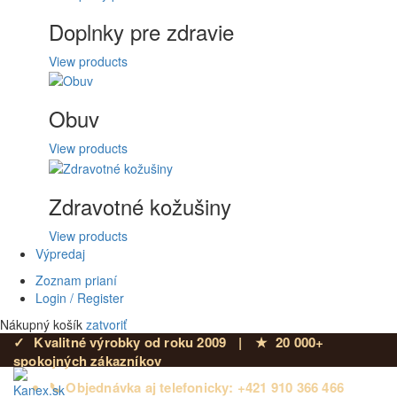
Doplnky pre zdravie
View products
Obuv
View products
Zdravotné kožušiny
View products
Výpredaj
Zoznam prianí
Login / Register
Nákupný košík
zatvoriť
✓
Kvalitné výrobky od roku 2009
|
★
20 000+
spokojných zákazníkov
📞 Objednávka aj telefonicky: +421 910 366 466