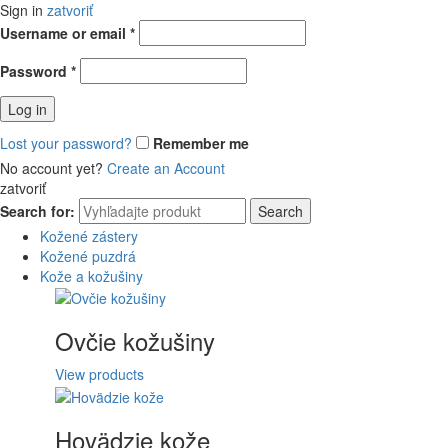
Sign in
zatvoriť
Username or email
*
Password
*
Log in
Lost your password?
Remember me
No account yet?
Create an Account
zatvoriť
Search for:
Search
Kožené zástery
Kožené puzdrá
Kože a kožušiny
Ovčie kožušiny
View products
Hovädzie kože