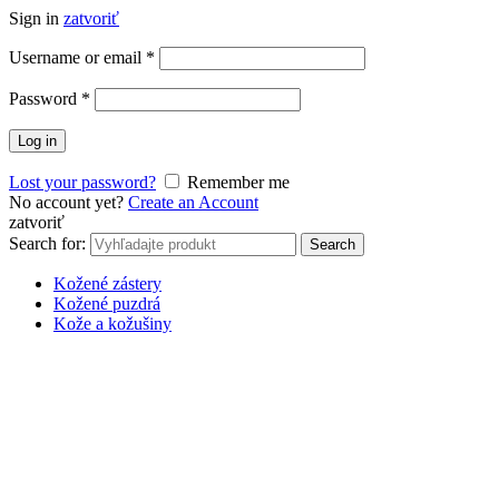
Sign in
zatvoriť
Username or email
*
Password
*
Log in
Lost your password?
Remember me
No account yet?
Create an Account
zatvoriť
Search for:
Search
Kožené zástery
Kožené puzdrá
Kože a kožušiny