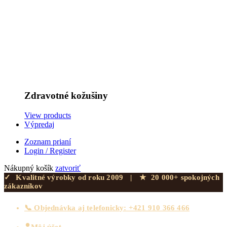
Zdravotné kožušiny
View products
Výpredaj
Zoznam prianí
Login / Register
Nákupný košík
zatvoriť
✓
Kvalitné výrobky od roku 2009
|
★
20 000+ spokojných
zákazníkov
📞 Objednávka aj telefonicky: +421 910 366 466
Môj účet