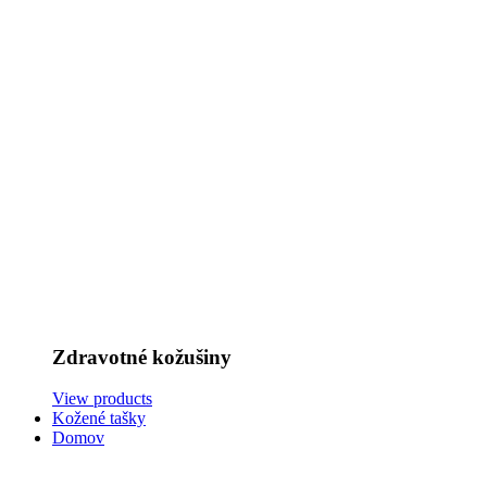
Zdravotné kožušiny
View products
Kožené tašky
Domov