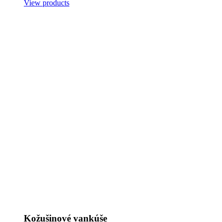
View products
Kožušinové vankúše