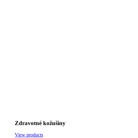
Zdravotné kožušiny
View products