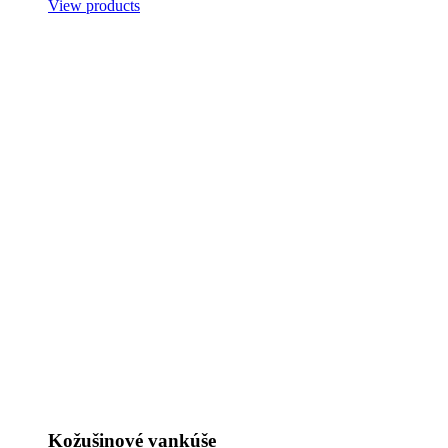
View products
Kožušinové vankúše