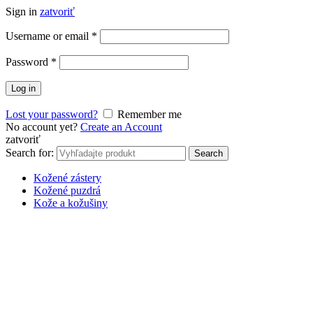
Sign in
zatvoriť
Username or email
*
Password
*
Log in
Lost your password?
Remember me
No account yet?
Create an Account
zatvoriť
Search for:
Search
Kožené zástery
Kožené puzdrá
Kože a kožušiny