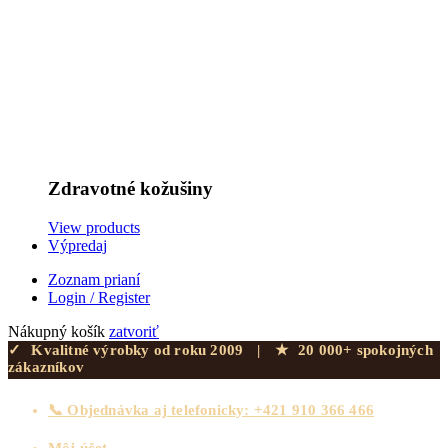
Zdravotné kožušiny
View products
Výpredaj
Zoznam prianí
Login / Register
Nákupný košík
zatvoriť
✓
Kvalitné výrobky od roku 2009
|
★
20 000+ spokojných
zákazníkov
📞 Objednávka aj telefonicky: +421 910 366 466
Môj účet