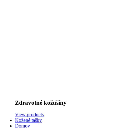
Zdravotné kožušiny
View products
Kožené tašky
Domov