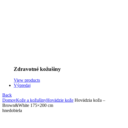
Zdravotné kožušiny
View products
Výpredaj
Back
Domov
Kože a kožušiny
Hovädzie kože
Hovädzia koža –
Brown&White 175×200 cm
hnedobiela