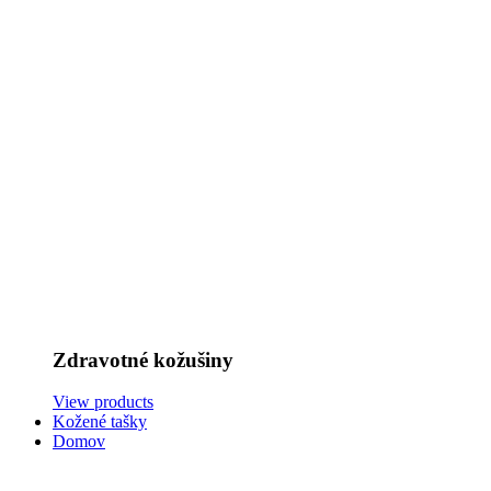
Zdravotné kožušiny
View products
Kožené tašky
Domov