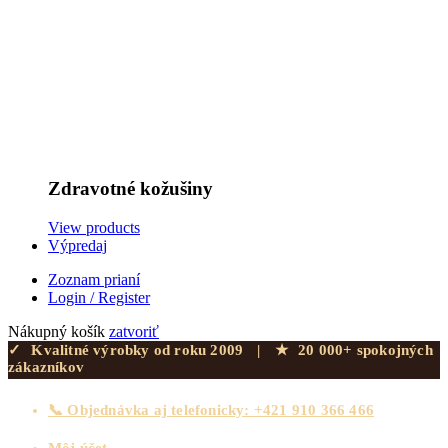
Zdravotné kožušiny
View products
Výpredaj
Zoznam prianí
Login / Register
Nákupný košík
zatvoriť
✓
Kvalitné výrobky od roku 2009
|
★
20 000+ spokojných
zákazníkov
📞 Objednávka aj telefonicky: +421 910 366 466
Môj účet