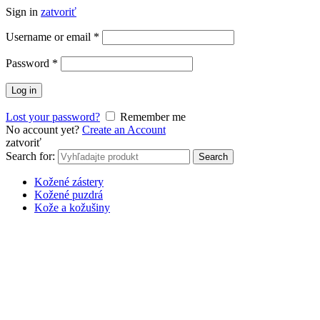
Sign in
zatvoriť
Username or email
*
Password
*
Log in
Lost your password?
Remember me
No account yet?
Create an Account
zatvoriť
Search for:
Search
Kožené zástery
Kožené puzdrá
Kože a kožušiny