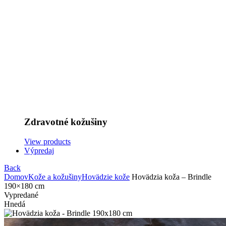
Zdravotné kožušiny
View products
Výpredaj
Back
Domov
Kože a kožušiny
Hovädzie kože
Hovädzia koža – Brindle
190×180 cm
Vypredané
Hnedá