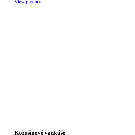
View products
Kožušinové vankúše