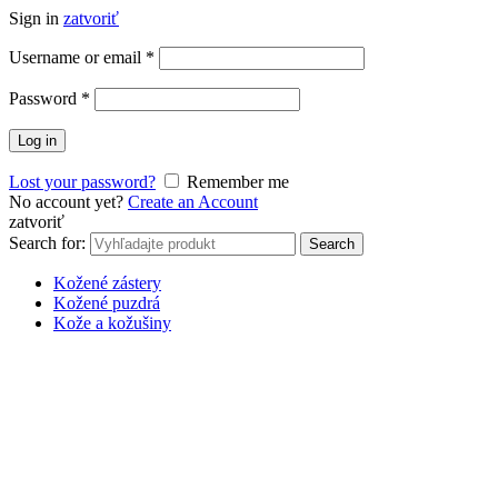
Sign in
zatvoriť
Username or email
*
Password
*
Log in
Lost your password?
Remember me
No account yet?
Create an Account
zatvoriť
Search for:
Search
Kožené zástery
Kožené puzdrá
Kože a kožušiny