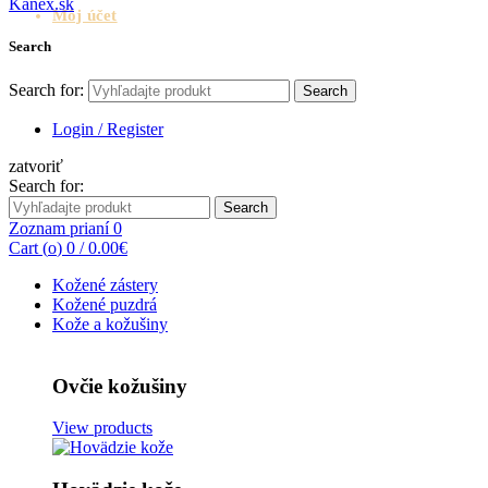
Môj účet
Search
Search for:
Search
Login / Register
zatvoriť
Search for:
Search
Zoznam prianí
0
Cart (
o
)
0
/
0.00
€
Kožené zástery
Kožené puzdrá
Kože a kožušiny
Ovčie kožušiny
View products