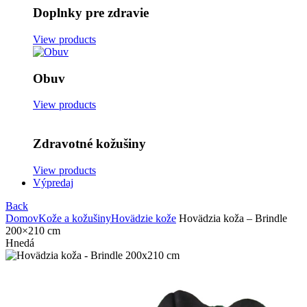
Doplnky pre zdravie
View products
Obuv
View products
Zdravotné kožušiny
View products
Výpredaj
Back
Domov
Kože a kožušiny
Hovädzie kože
Hovädzia koža – Brindle
200×210 cm
Hnedá