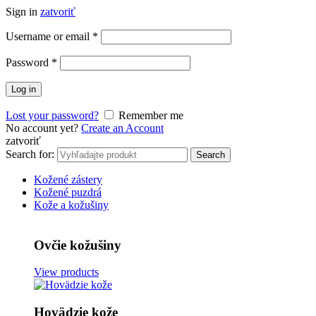
Sign in
zatvoriť
Username or email
*
Password
*
Log in
Lost your password?
Remember me
No account yet?
Create an Account
zatvoriť
Search for:
Search
Kožené zástery
Kožené puzdrá
Kože a kožušiny
Ovčie kožušiny
View products
Hovädzie kože