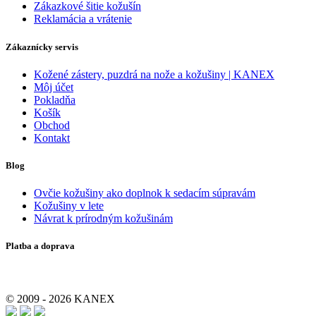
Zákazkové šitie kožušín
Reklamácia a vrátenie
Zákaznícky servis
Kožené zástery, puzdrá na nože a kožušiny | KANEX
Môj účet
Pokladňa
Košík
Obchod
Kontakt
Blog
Ovčie kožušiny ako doplnok k sedacím súpravám
Kožušiny v lete
Návrat k prírodným kožušinám
Platba a doprava
© 2009 - 2026 KANEX