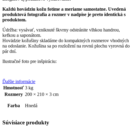
Každú hovädziu kožu fotíme a meriame samostatne. Uvedená
produktová fotografia a rozmer v nadpise je preto identická s
produktom.
Údržba: vysávať, vzniknuté škvrny odstránite vlhkou handrou,
kefkou a saponátom.
Hovädzie kožušiny skladáme do kompaktných rozmerov vhodných
na odoslanie. Kožušina sa po rozložení na rovnú plochu vyrovná do
pár dní.
Ilustračné foto pre inšpiráciu:
Ďalšie informácie
Hmotnosť
3 kg
Rozmery
200 × 210 × 3 cm
Farba
Hnedá
Súvisiace produkty