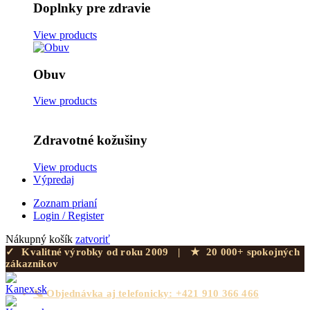
Doplnky pre zdravie
View products
Obuv
View products
Zdravotné kožušiny
View products
Výpredaj
Zoznam prianí
Login / Register
Nákupný košík
zatvoriť
✓
Kvalitné výrobky od roku 2009
|
★
20 000+ spokojných
zákazníkov
📞 Objednávka aj telefonicky: +421 910 366 466