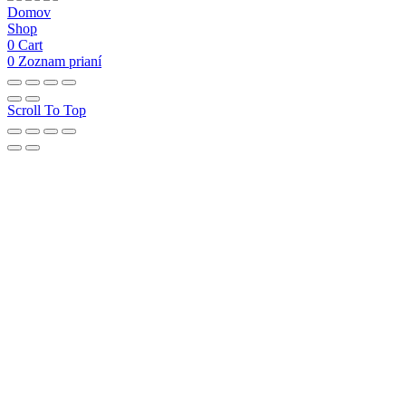
Domov
Shop
0
Cart
0
Zoznam prianí
Scroll To Top