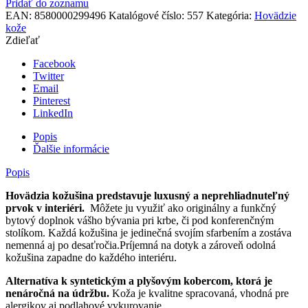
Pridať do zoznamu
EAN:
8580000299496
Katalógové číslo:
557
Kategória:
Hovädzie
kože
Zdieľať
Facebook
Twitter
Email
Pinterest
LinkedIn
Popis
Ďalšie informácie
Popis
Hovädzia kožušina predstavuje luxusný a neprehliadnuteľný
prvok v interiéri.
Môžete ju využiť ako originálny a funkčný
bytový doplnok vášho bývania pri krbe, či pod konferenčným
stolíkom. Každá kožušina je jedinečná svojím sfarbením a zostáva
nemenná aj po desaťročia.Príjemná na dotyk a zároveň odolná
kožušina zapadne do každého interiéru.
Alternatíva k syntetickým a plyšovým kobercom, ktorá je
nenáročná na údržbu.
Koža je kvalitne spracovaná, vhodná pre
alergikov aj podlahové vykurovanie.