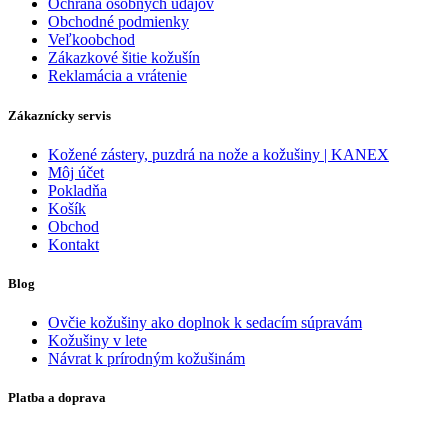
Ochrana osobných údajov
Obchodné podmienky
Veľkoobchod
Zákazkové šitie kožušín
Reklamácia a vrátenie
Zákaznícky servis
Kožené zástery, puzdrá na nože a kožušiny | KANEX
Môj účet
Pokladňa
Košík
Obchod
Kontakt
Blog
Ovčie kožušiny ako doplnok k sedacím súpravám
Kožušiny v lete
Návrat k prírodným kožušinám
Platba a doprava