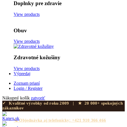
Doplnky pre zdravie
View products
Obuv
View products
Zdravotné kožušiny
View products
Výpredaj
Zoznam prianí
Login / Register
Nákupný košík
zatvoriť
✓
Kvalitné výrobky od roku 2009
|
★
20 000+ spokojných
zákazníkov
📞 Objednávka aj telefonicky: +421 910 366 466