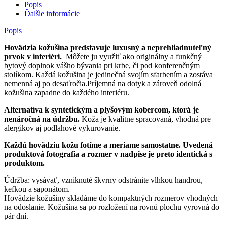
Popis
Ďalšie informácie
Popis
Hovädzia kožušina predstavuje luxusný a neprehliadnuteľný
prvok v interiéri.
Môžete ju využiť ako originálny a funkčný
bytový doplnok vášho bývania pri krbe, či pod konferenčným
stolíkom. Každá kožušina je jedinečná svojím sfarbením a zostáva
nemenná aj po desaťročia.Príjemná na dotyk a zároveň odolná
kožušina zapadne do každého interiéru.
Alternatíva k syntetickým a plyšovým kobercom, ktorá je
nenáročná na údržbu.
Koža je kvalitne spracovaná, vhodná pre
alergikov aj podlahové vykurovanie.
Každú hovädziu kožu fotíme a meriame samostatne. Uvedená
produktová fotografia a rozmer v nadpise je preto identická s
produktom.
Údržba: vysávať, vzniknuté škvrny odstránite vlhkou handrou,
kefkou a saponátom.
Hovädzie kožušiny skladáme do kompaktných rozmerov vhodných
na odoslanie. Kožušina sa po rozložení na rovnú plochu vyrovná do
pár dní.