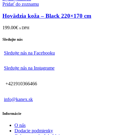
Pridať do zoznamu
Hovädzia koža – Black 220×170 cm
199.00
€
s DPH
Sledujte nás
Sledujte nás na Facebooku
Sledujte nás na Instagrame
+421910366466
info@kanex.sk
Informácie
O nás
Dodacie podmienky