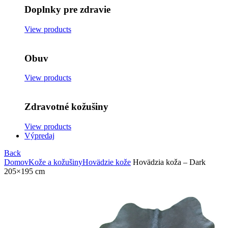
Doplnky pre zdravie
View products
Obuv
View products
Zdravotné kožušiny
View products
Výpredaj
Back
Domov
Kože a kožušiny
Hovädzie kože
Hovädzia koža – Dark
205×195 cm