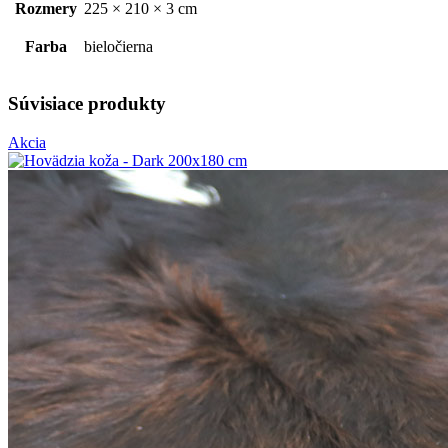
Rozmery
225 × 210 × 3 cm
Farba
bieločierna
Súvisiace produkty
Akcia