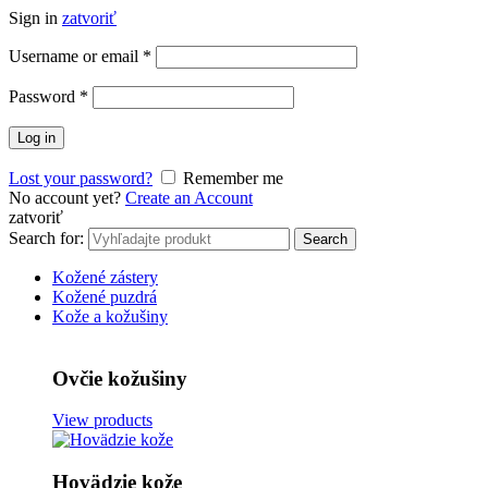
Sign in
zatvoriť
Username or email
*
Password
*
Log in
Lost your password?
Remember me
No account yet?
Create an Account
zatvoriť
Search for:
Search
Kožené zástery
Kožené puzdrá
Kože a kožušiny
Ovčie kožušiny
View products
Hovädzie kože