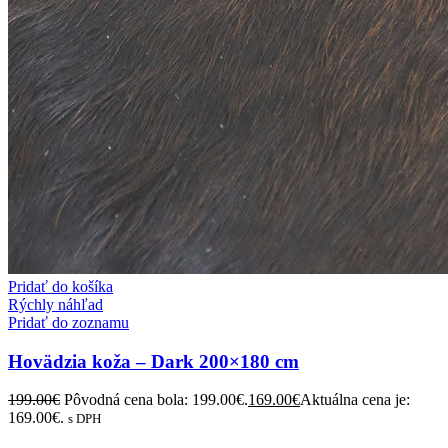
Pridať do košíka
Rýchly náhľad
Pridať do zoznamu
Hovädzia koža – Dark 200×180 cm
199.00
€
Pôvodná cena bola: 199.00€.
169.00
€
Aktuálna cena je:
169.00€.
s DPH