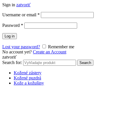
Sign in
zatvoriť
Username or email
*
Password
*
Log in
Lost your password?
Remember me
No account yet?
Create an Account
zatvoriť
Search for:
Search
Kožené zástery
Kožené puzdrá
Kože a kožušiny