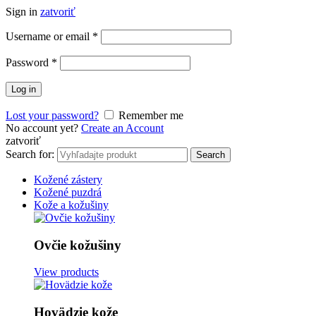
Sign in
zatvoriť
Username or email
*
Password
*
Log in
Lost your password?
Remember me
No account yet?
Create an Account
zatvoriť
Search for:
Search
Kožené zástery
Kožené puzdrá
Kože a kožušiny
Ovčie kožušiny
View products
Hovädzie kože