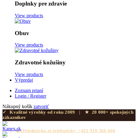
Doplnky pre zdravie
View products
Obuv
View products
Zdravotné kožušiny
View products
Výpredaj
Zoznam prianí
Login / Register
Nákupný košík
zatvoriť
✓
Kvalitné výrobky od roku 2009
|
★
20 000+ spokojných
zákazníkov
📞 Objednávka aj telefonicky: +421 910 366 466