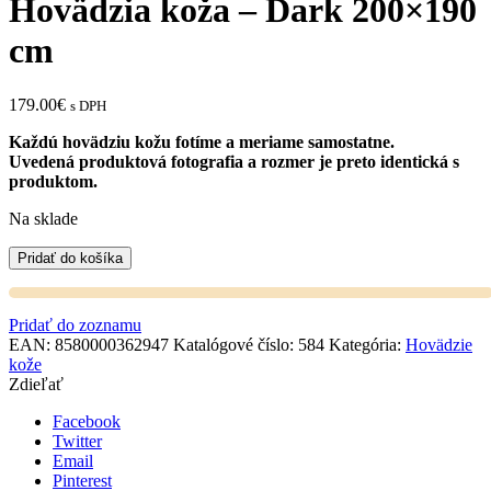
Hovädzia koža – Dark 200×190
cm
179.00
€
s DPH
Každú hovädziu kožu fotíme a meriame samostatne.
Uvedená produktová fotografia a rozmer je preto identická s
produktom.
Na sklade
Pridať do košíka
Pridať do zoznamu
EAN:
8580000362947
Katalógové číslo:
584
Kategória:
Hovädzie
kože
Zdieľať
Facebook
Twitter
Email
Pinterest