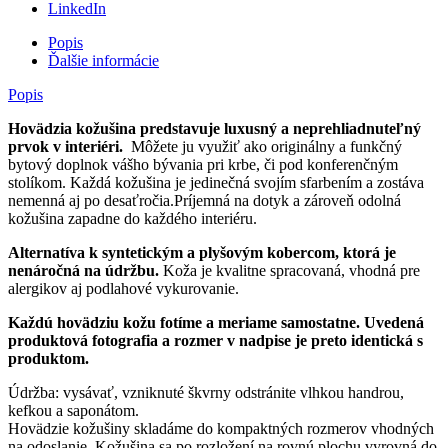
LinkedIn
Popis
Ďalšie informácie
Popis
Hovädzia kožušina predstavuje luxusný a neprehliadnuteľný
prvok v interiéri.
Môžete ju využiť ako originálny a funkčný
bytový doplnok vášho bývania pri krbe, či pod konferenčným
stolíkom. Každá kožušina je jedinečná svojím sfarbením a zostáva
nemenná aj po desaťročia.Príjemná na dotyk a zároveň odolná
kožušina zapadne do každého interiéru.
Alternatíva k syntetickým a plyšovým kobercom, ktorá je
nenáročná na údržbu.
Koža je kvalitne spracovaná, vhodná pre
alergikov aj podlahové vykurovanie.
Každú hovädziu kožu fotíme a meriame samostatne. Uvedená
produktová fotografia a rozmer v nadpise je preto identická s
produktom.
Údržba: vysávať, vzniknuté škvrny odstránite vlhkou handrou,
kefkou a saponátom.
Hovädzie kožušiny skladáme do kompaktných rozmerov vhodných
na odoslanie. Kožušina sa po rozložení na rovnú plochu vyrovná do