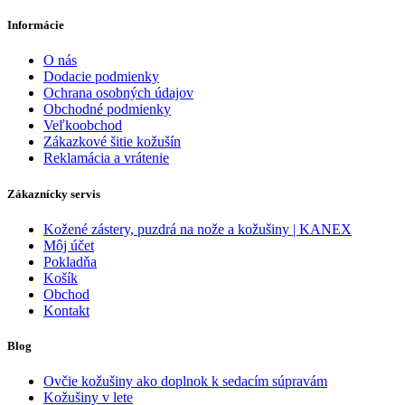
Informácie
O nás
Dodacie podmienky
Ochrana osobných údajov
Obchodné podmienky
Veľkoobchod
Zákazkové šitie kožušín
Reklamácia a vrátenie
Zákaznícky servis
Kožené zástery, puzdrá na nože a kožušiny | KANEX
Môj účet
Pokladňa
Košík
Obchod
Kontakt
Blog
Ovčie kožušiny ako doplnok k sedacím súpravám
Kožušiny v lete