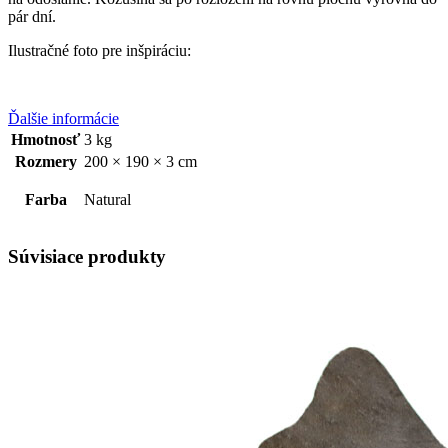
pár dní.
Ilustračné foto pre inšpiráciu:
Ďalšie informácie
Hmotnosť
3 kg
Rozmery
200 × 190 × 3 cm
Farba
Natural
Súvisiace produkty