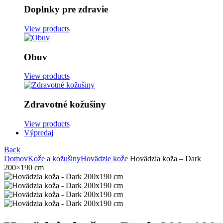
Doplnky pre zdravie
View products
Obuv
View products
Zdravotné kožušiny
View products
Výpredaj
Back
Domov
Kože a kožušiny
Hovädzie kože
Hovädzia koža – Dark
200×190 cm