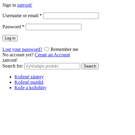
Sign in
zatvoriť
Username or email
*
Password
*
Log in
Lost your password?
Remember me
No account yet?
Create an Account
zatvoriť
Search for:
Search
Kožené zástery
Kožené puzdrá
Kože a kožušiny