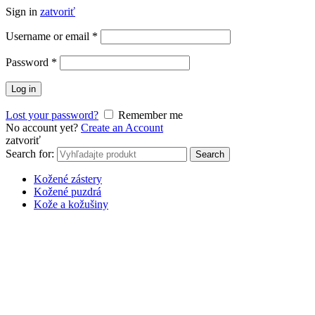
Sign in
zatvoriť
Username or email
*
Password
*
Log in
Lost your password?
Remember me
No account yet?
Create an Account
zatvoriť
Search for:
Search
Kožené zástery
Kožené puzdrá
Kože a kožušiny