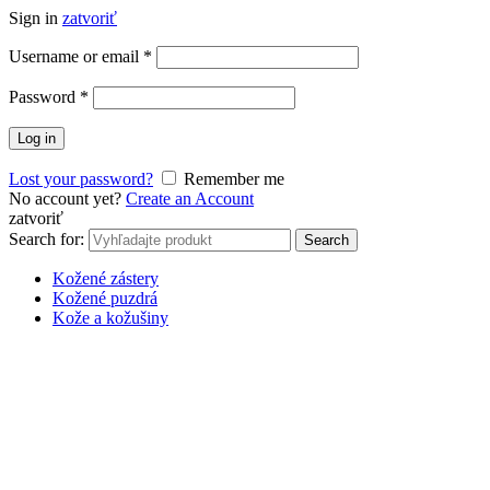
Sign in
zatvoriť
Username or email
*
Password
*
Log in
Lost your password?
Remember me
No account yet?
Create an Account
zatvoriť
Search for:
Search
Kožené zástery
Kožené puzdrá
Kože a kožušiny