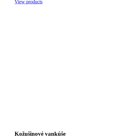
View products
Kožušinové vankúše