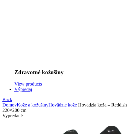
Zdravotné kožušiny
View products
Výpredaj
Back
Domov
Kože a kožušiny
Hovädzie kože
Hovädzia koža – Reddish
220×200 cm
Vypredané