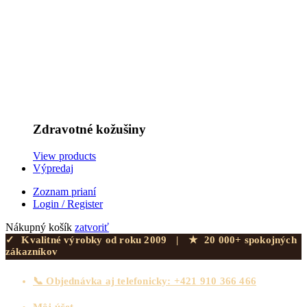
Zdravotné kožušiny
View products
Výpredaj
Zoznam prianí
Login / Register
Nákupný košík
zatvoriť
✓
Kvalitné výrobky od roku 2009
|
★
20 000+ spokojných
zákazníkov
📞 Objednávka aj telefonicky: +421 910 366 466
Môj účet