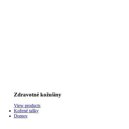
Zdravotné kožušiny
View products
Kožené tašky
Domov