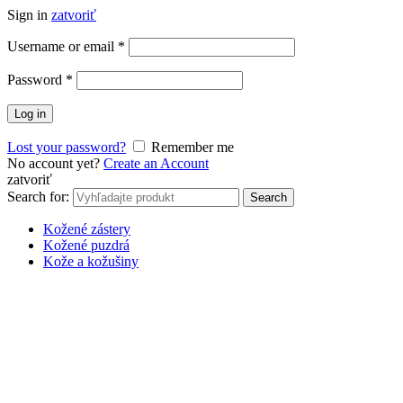
Sign in
zatvoriť
Username or email
*
Password
*
Log in
Lost your password?
Remember me
No account yet?
Create an Account
zatvoriť
Search for:
Search
Kožené zástery
Kožené puzdrá
Kože a kožušiny