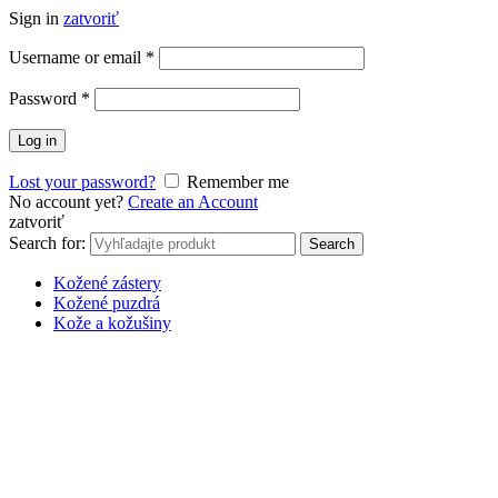
Sign in
zatvoriť
Username or email
*
Password
*
Log in
Lost your password?
Remember me
No account yet?
Create an Account
zatvoriť
Search for:
Search
Kožené zástery
Kožené puzdrá
Kože a kožušiny