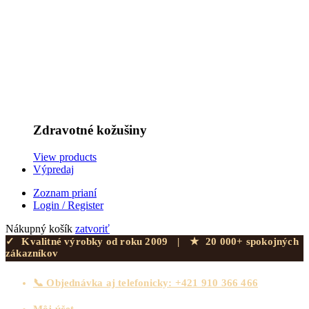
Zdravotné kožušiny
View products
Výpredaj
Zoznam prianí
Login / Register
Nákupný košík
zatvoriť
✓
Kvalitné výrobky od roku 2009
|
★
20 000+ spokojných
zákazníkov
📞 Objednávka aj telefonicky: +421 910 366 466
Môj účet