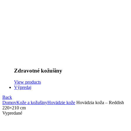
Zdravotné kožušiny
View products
Výpredaj
Back
Domov
Kože a kožušiny
Hovädzie kože
Hovädzia koža – Reddish
220×210 cm
Vypredané