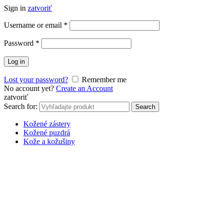
Sign in
zatvoriť
Username or email
*
Password
*
Log in
Lost your password?
Remember me
No account yet?
Create an Account
zatvoriť
Search for:
Search
Kožené zástery
Kožené puzdrá
Kože a kožušiny