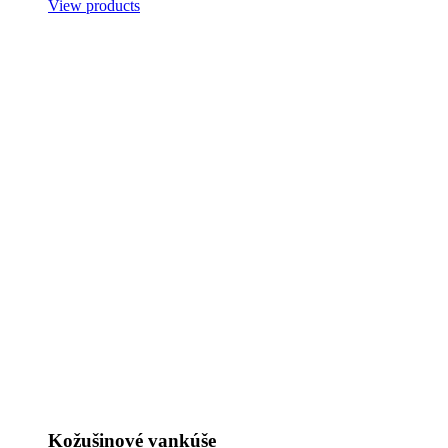
View products
Kožušinové vankúše