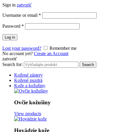
Sign in
zatvoriť
Username or email
*
Password
*
Log in
Lost your password?
Remember me
No account yet?
Create an Account
zatvoriť
Search for:
Search
Kožené zástery
Kožené puzdrá
Kože a kožušiny
Ovčie kožušiny
View products
Hovädzie kože