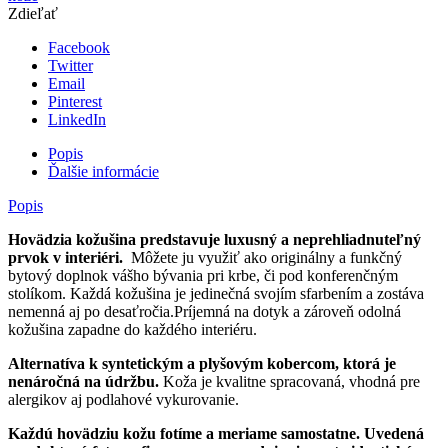
Zdieľať
Facebook
Twitter
Email
Pinterest
LinkedIn
Popis
Ďalšie informácie
Popis
Hovädzia kožušina predstavuje luxusný a neprehliadnuteľný
prvok v interiéri.
Môžete ju využiť ako originálny a funkčný
bytový doplnok vášho bývania pri krbe, či pod konferenčným
stolíkom. Každá kožušina je jedinečná svojím sfarbením a zostáva
nemenná aj po desaťročia.Príjemná na dotyk a zároveň odolná
kožušina zapadne do každého interiéru.
Alternatíva k syntetickým a plyšovým kobercom, ktorá je
nenáročná na údržbu.
Koža je kvalitne spracovaná, vhodná pre
alergikov aj podlahové vykurovanie.
Každú hovädziu kožu fotíme a meriame samostatne. Uvedená