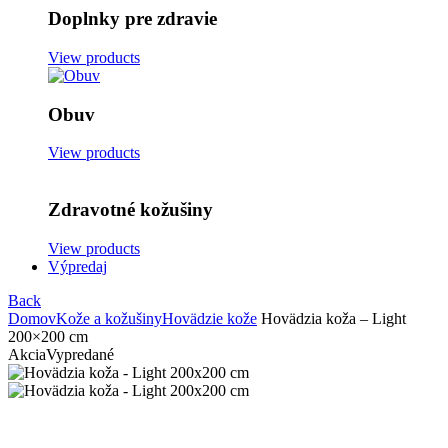
Doplnky pre zdravie
View products
Obuv
View products
Zdravotné kožušiny
View products
Výpredaj
Back
Domov
Kože a kožušiny
Hovädzie kože
Hovädzia koža – Light
200×200 cm
Akcia
Vypredané