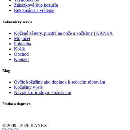
Zákazkové šitie kožušín
Reklamácia a vrátenie
Zákaznícky servis
Kožené zástery, puzdrá na nože a kožušiny | KANEX
Môj účet
Pokladňa
Košík
Obchod
Kontakt
Blog
Ovčie kožušiny ako doplnok k sedacím súpravám
Kožušiny v lete
Návrat k prírodným kožušinám
Platba a doprava
© 2009 - 2026 KANEX