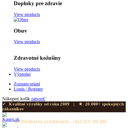
Doplnky pre zdravie
View products
Obuv
View products
Zdravotné kožušiny
View products
Výpredaj
Zoznam prianí
Login / Register
Nákupný košík
zatvoriť
✓
Kvalitné výrobky od roku 2009
|
★
20 000+ spokojných
zákazníkov
📞 Objednávka aj telefonicky: +421 910 366 466