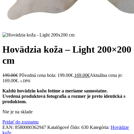
Hovädzia koža – Light 200×200
cm
199.00
€
Pôvodná cena bola: 199.00€.
169.00
€
Aktuálna cena je:
169.00€.
s DPH
Každú hovädziu kožu fotíme a meriame samostatne.
Uvedená produktová fotografia a rozmer je preto identická s
produktom.
Nie je na sklade
Pridať do zoznamu
EAN:
8580000362947
Katalógové číslo:
630
Kategória:
Hovädzie
kože