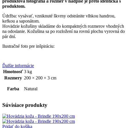
produktová fotografia a rozmer v nadpise je preto identická s
produktom.
Údržba: vysávať, vzniknuté škvrny odstránite vlhkou handrou,
kefkou a saponátom.
Hovädzie kožušiny skladáme do kompaktných rozmerov vhodných
na odoslanie. Kožušina sa po rozložení na rovnú plochu vyrovná do
pár dní.
Ilustračné foto pre inšpiráciu:
Ďalšie informácie
Hmotnosť
3 kg
Rozmery
200 × 200 × 3 cm
Farba
Natural
Súvisiace produkty
Pridať do košíka