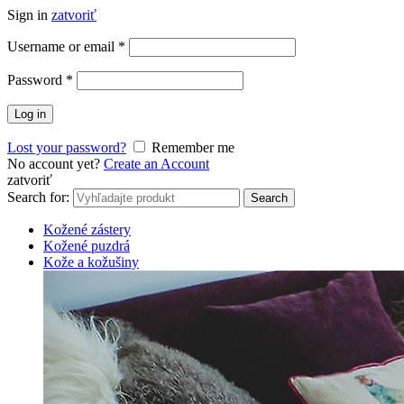
Sign in
zatvoriť
Username or email
*
Password
*
Log in
Lost your password?
Remember me
No account yet?
Create an Account
zatvoriť
Search for:
Search
Kožené zástery
Kožené puzdrá
Kože a kožušiny