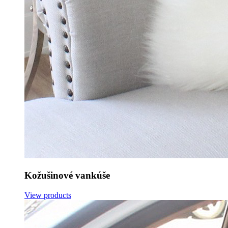
Kožušinové vankúše
View products