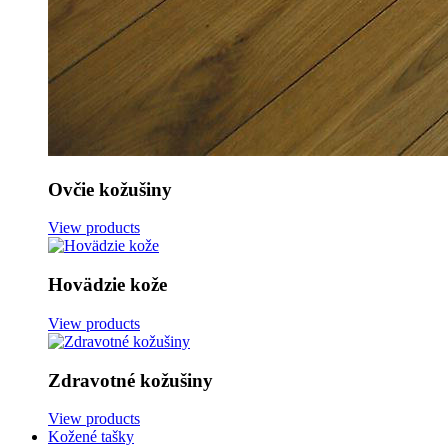
Ovčie kožušiny
View products
Hovädzie kože
View products
Zdravotné kožušiny
View products
Kožené tašky