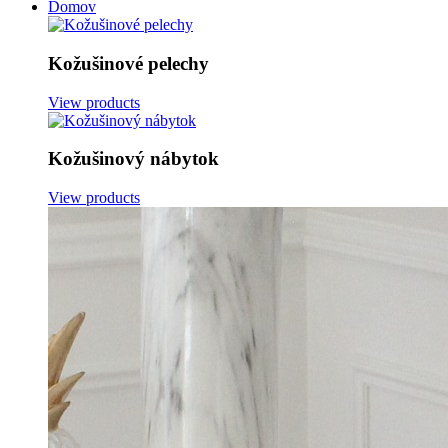
Domov
Kožušinové pelechy
View products
Kožušinový nábytok
View products