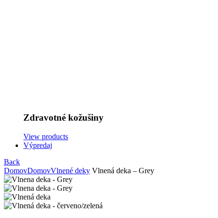
Zdravotné kožušiny
View products
Výpredaj
Back
Domov
Domov
Vlnené deky
Vlnená deka – Grey