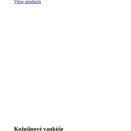
View products
Kožušinové vankúše