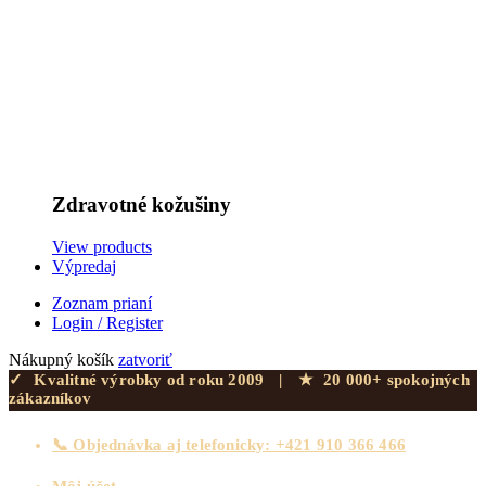
Zdravotné kožušiny
View products
Výpredaj
Zoznam prianí
Login / Register
Nákupný košík
zatvoriť
✓
Kvalitné výrobky od roku 2009
|
★
20 000+ spokojných
zákazníkov
📞 Objednávka aj telefonicky: +421 910 366 466
Môj účet