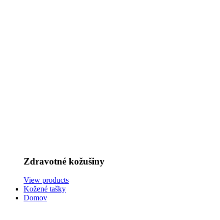
Zdravotné kožušiny
View products
Kožené tašky
Domov