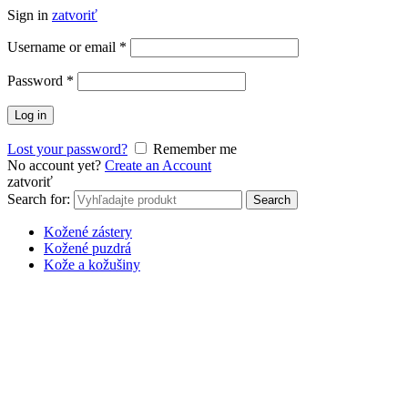
Sign in
zatvoriť
Username or email
*
Password
*
Log in
Lost your password?
Remember me
No account yet?
Create an Account
zatvoriť
Search for:
Search
Kožené zástery
Kožené puzdrá
Kože a kožušiny