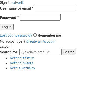
Sign in
zatvoriť
Username or email
*
Password
*
Log in
Lost your password?
Remember me
No account yet?
Create an Account
zatvoriť
Search for:
Search
Kožené zástery
Kožené puzdrá
Kože a kožušiny