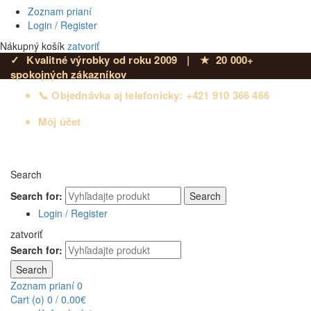
Zoznam prianí
Login / Register
Nákupný košík
zatvoriť
✓
Kvalitné výrobky od roku 2009
|
★
20 000+
spokojných zákazníkov
📞 Objednávka aj telefonicky: +421 910 366 466
Môj účet
Search
Search for:
Search
Login / Register
zatvoriť
Search for:
Search
Zoznam prianí
0
Cart (
o
)
0
/
0.00
€