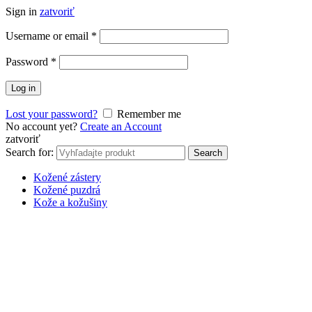
Sign in
zatvoriť
Username or email
*
Password
*
Log in
Lost your password?
Remember me
No account yet?
Create an Account
zatvoriť
Search for:
Search
Kožené zástery
Kožené puzdrá
Kože a kožušiny