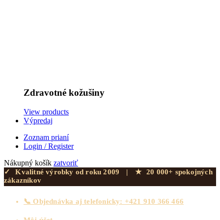
Zdravotné kožušiny
View products
Výpredaj
Zoznam prianí
Login / Register
Nákupný košík
zatvoriť
✓
Kvalitné výrobky od roku 2009
|
★
20 000+ spokojných
zákazníkov
📞 Objednávka aj telefonicky: +421 910 366 466
Môj účet