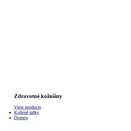
Zdravotné kožušiny
View products
Kožené tašky
Domov