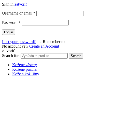
Sign in
zatvoriť
Username or email
*
Password
*
Log in
Lost your password?
Remember me
No account yet?
Create an Account
zatvoriť
Search for:
Search
Kožené zástery
Kožené puzdrá
Kože a kožušiny