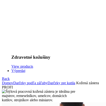
Zdravotné kožušiny
View products
Výpredaj
Back
Domov
Darčeky podľa záľuby
Darčeky pre kutila
Kožená zástera
PROFI