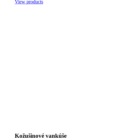
View products
Kožušinové vankúše