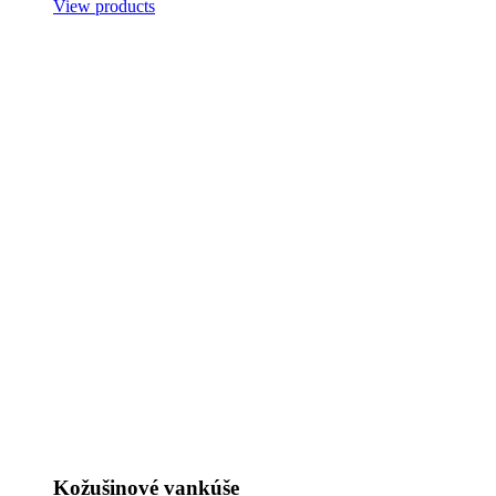
View products
Kožušinové vankúše