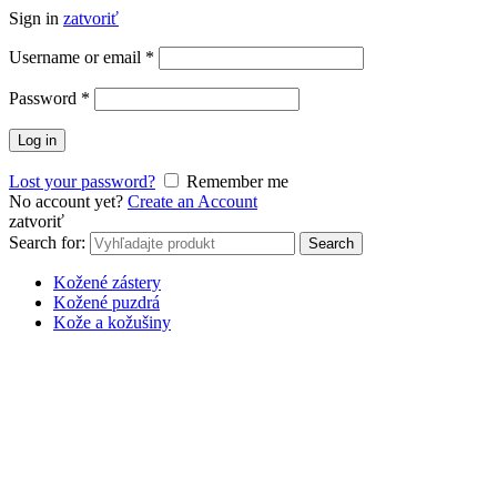
Sign in
zatvoriť
Username or email
*
Password
*
Log in
Lost your password?
Remember me
No account yet?
Create an Account
zatvoriť
Search for:
Search
Kožené zástery
Kožené puzdrá
Kože a kožušiny