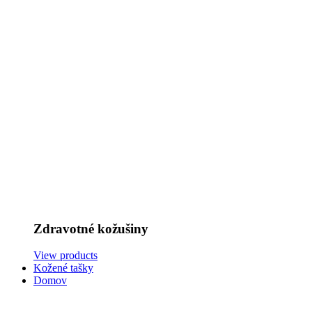
Zdravotné kožušiny
View products
Kožené tašky
Domov