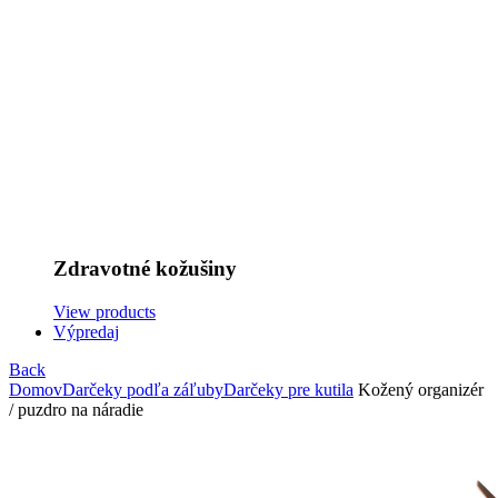
Zdravotné kožušiny
View products
Výpredaj
Back
Domov
Darčeky podľa záľuby
Darčeky pre kutila
Kožený organizér
/ puzdro na náradie