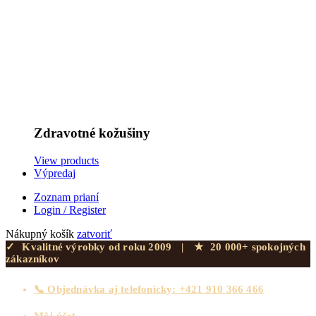
Zdravotné kožušiny
View products
Výpredaj
Zoznam prianí
Login / Register
Nákupný košík
zatvoriť
✓
Kvalitné výrobky od roku 2009
|
★
20 000+ spokojných
zákazníkov
📞 Objednávka aj telefonicky: +421 910 366 466
Môj účet