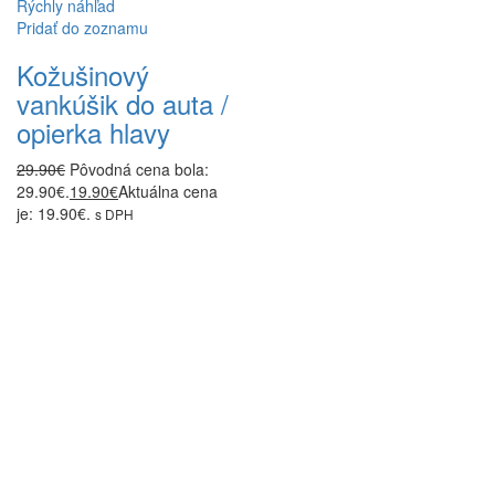
Rýchly náhľad
Pridať do zoznamu
Kožušinový
vankúšik do auta /
opierka hlavy
29.90
€
Pôvodná cena bola:
29.90€.
19.90
€
Aktuálna cena
je: 19.90€.
s DPH