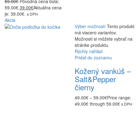
59.00
€
Pôvodná cena bola:
59.00€.
39.00
€
Aktuálna cena
je: 39.00€.
s DPH
Akcia
Výber možností
Tento produkt
má viacero variantov.
Možnosti si môžete vybrať na
stránke produktu.
Rýchly náhľad
Pridať do zoznamu
Kožený vankúš –
Salt&Pepper
čierny
49.00
€
–
59.00
€
Price range:
49.00€ through 59.00€
s DPH