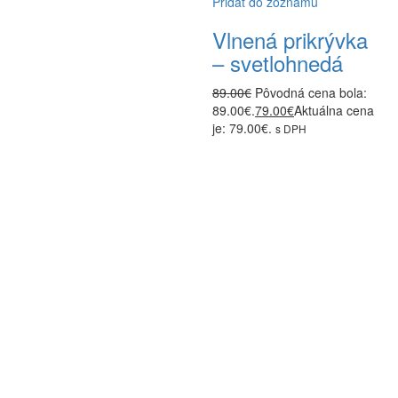
Pridať do zoznamu
Vlnená prikrývka
– svetlohnedá
89.00
€
Pôvodná cena bola:
89.00€.
79.00
€
Aktuálna cena
je: 79.00€.
s DPH