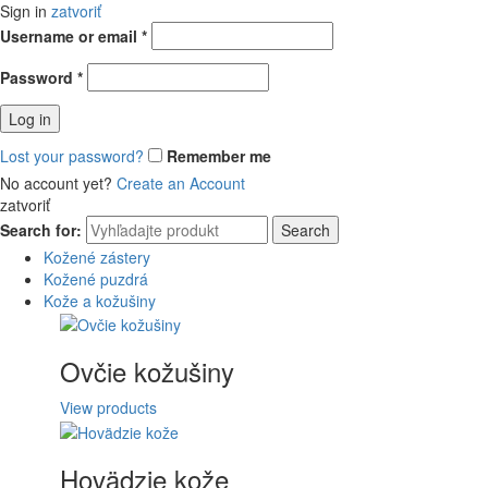
Sign in
zatvoriť
Username or email
*
Password
*
Log in
Lost your password?
Remember me
No account yet?
Create an Account
zatvoriť
Search for:
Search
Kožené zástery
Kožené puzdrá
Kože a kožušiny
Ovčie kožušiny
View products
Hovädzie kože