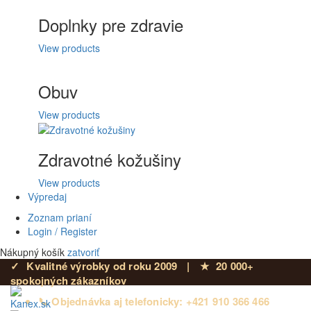
Doplnky pre zdravie
View products
Obuv
View products
Zdravotné kožušiny
View products
Výpredaj
Zoznam prianí
Login / Register
Nákupný košík
zatvoriť
✓
Kvalitné výrobky od roku 2009
|
★
20 000+
spokojných zákazníkov
📞 Objednávka aj telefonicky: +421 910 366 466