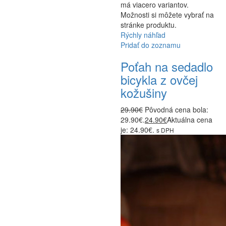
má viacero variantov.
Možnosti si môžete vybrať na
stránke produktu.
Rýchly náhľad
Pridať do zoznamu
Poťah na sedadlo
bicykla z ovčej
kožušiny
29.90
€
Pôvodná cena bola:
29.90€.
24.90
€
Aktuálna cena
je: 24.90€.
s DPH