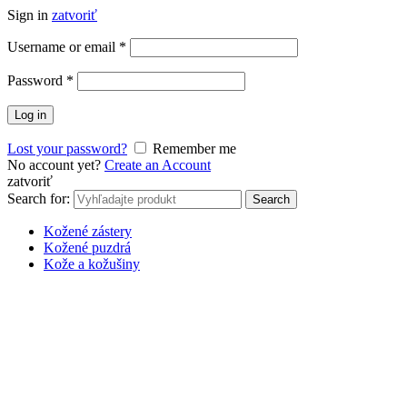
Sign in
zatvoriť
Username or email
*
Password
*
Log in
Lost your password?
Remember me
No account yet?
Create an Account
zatvoriť
Search for:
Search
Kožené zástery
Kožené puzdrá
Kože a kožušiny